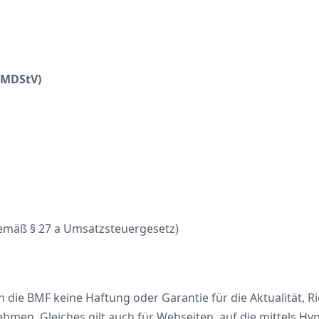
6 MDStV)
emäß § 27 a Umsatzsteuergesetz)
nn die BMF keine Haftung oder Garantie für die Aktualität, Ri
men. Gleiches gilt auch für Webseiten, auf die mittels Hyp